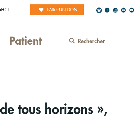
mHCL
FAIRE UN DON
Social
Patient
Network
Rechercher
Contact
Menu
L
 de tous horizons »,