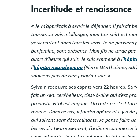
Incertitude et renaissance
« Je m’apprêtais à servir le déjeuner. Il faisait 
tourne. Je vais m’allonger, mon tee-shirt est mo
yeux partent dans tous les sens. Je ne parviens p
benjamine, sont présents. Mon fils ne tarde pas
quart d’heure qui suit. Je suis emmené à l’
hôpit
l’
hôpital neurologique
(Pierre Wertheimer, ndr)
souviens plus de rien jusqu’au soir. »
Sylvain recouvre ses esprits vers 22 heures. Sa
fait un AVC cérébelleux, c’est-à-dire qui s’est pr
pronostic vital est engagé. Un œdème s’est form
moelle. Dans ce cas, il faudra opérer et il y a de
qui suivent sont déterminants. Je pense faire un
les revoir. Heureusement, l’œdème commence à s
soins intensifs. Je reste sept jours la tête inclin