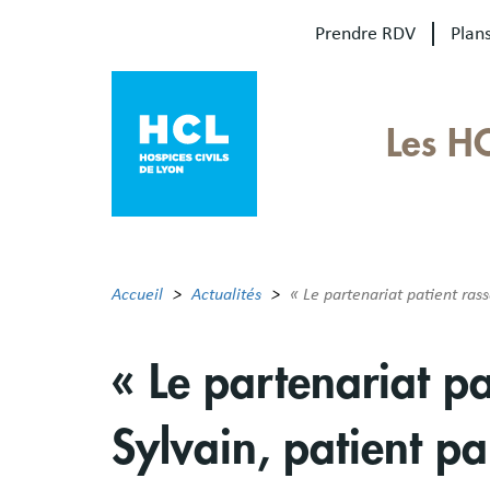
Aller
Prendre RDV
Plans
au
contenu
principal
Our
Les H
sites
Main
menu
Accueil
Actualités
« Le partenariat patient rass
« Le partenariat pa
Sylvain, patient p