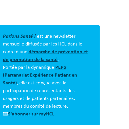
s
es
Parlons Santé !
est une newsletter
mensuelle diffusée par les HCL dans le
cadre d'une
démarche de prévention et
de promotion de la santé
.
Portée par la dynamique
PEPS
(Partenariat Expérience Patient en
Santé)
, elle est conçue avec la
participation de représentants des
usagers et de patients partenaires,
membres du comité de lecture.
📧
S'abonner sur myHCL