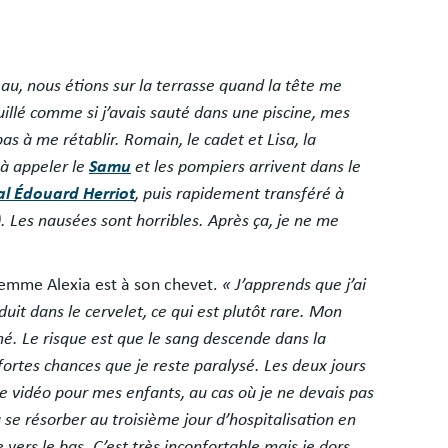
beau, nous étions sur la terrasse quand la tête me
uillé comme si j’avais sauté dans une piscine, mes
as à me rétablir. Romain, le cadet et Lisa, la
 à appeler le
Samu
et les pompiers arrivent dans le
al Édouard Herriot
, puis rapidement transféré à
. Les nausées sont horribles. Après ça, je ne me
 femme Alexia est à son chevet.
« J’apprends que j’ai
oduit dans le cervelet, ce qui est plutôt rare. Mon
é. Le risque est que le sang descende dans la
 fortes chances que je reste paralysé. Les deux jours
e vidéo pour mes enfants, au cas où je ne devais pas
e résorber au troisième jour d’hospitalisation en
ée vers le bas. C’est très inconfortable mais je dors