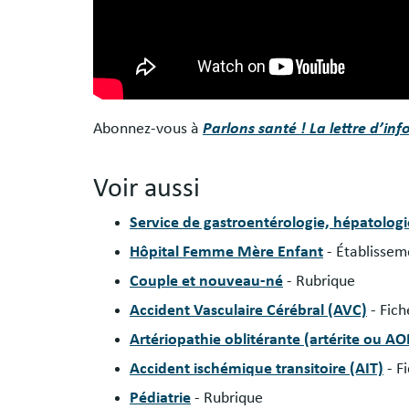
Abonnez-vous à
Parlons santé ! La lettre d’inf
Voir aussi
Service de gastroentérologie, hépatologi
Hôpital Femme Mère Enfant
- Établissem
Couple et nouveau-né
- Rubrique
Accident Vasculaire Cérébral (AVC)
- Fic
Artériopathie oblitérante (artérite ou A
Accident ischémique transitoire (AIT)
- F
Pédiatrie
- Rubrique