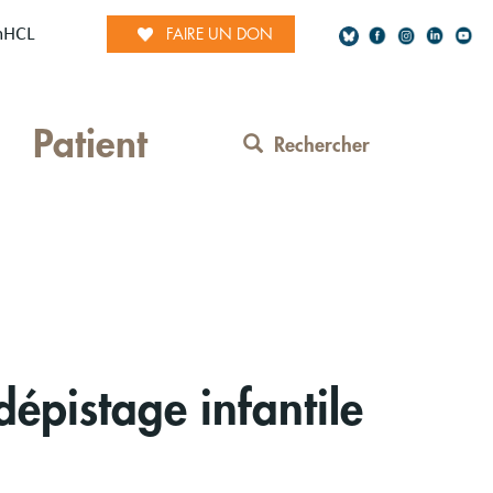
mHCL
FAIRE UN DON
Social
Patient
Network
Rechercher
Contact
Menu
dépistage infantile