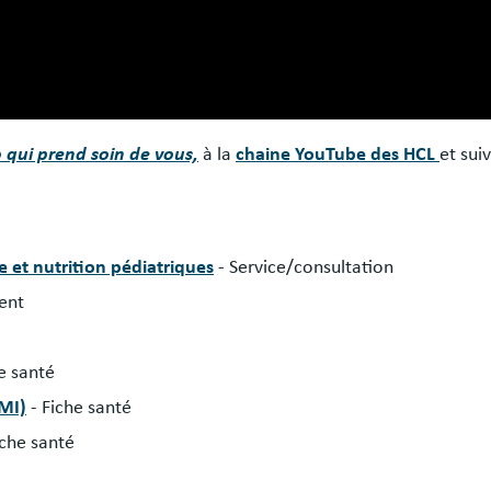
o qui prend soin de vous,
à la
chaine YouTube des HCL
et sui
e et nutrition pédiatriques
- Service/consultation
ent
he santé
OMI)
- Fiche santé
iche santé