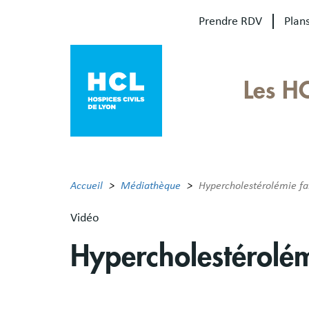
Aller
Prendre RDV
Plans
au
contenu
principal
Our
Les H
sites
Main
menu
Accueil
Médiathèque
Hypercholestérolémie fami
Vidéo
Hypercholestérolémi