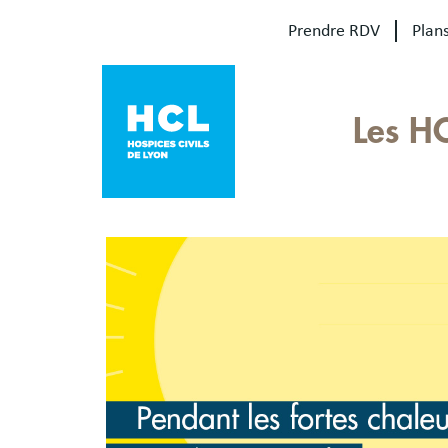
Aller
Prendre RDV
Plans
au
contenu
principal
Our
Les H
sites
Main
menu