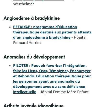
Wertheimer
Angioedème à bradykinine
PETALYAE : programme d’éducation
thérapeutique destiné aux patients atteints
d’un angioedème à bradykinine
- Hôpital
Edouard Herriot
Anomalies du développement
PILOTER : Pouvoir favoriser l’Intégration,
faire les Liens, Oser, Témoigner, Encourager
et Rebondir. Education thérapeutique pour
les personnes ayant une anomalie du
développement avec ou sans déficience
intellectuelle
- Hôpital Femme Mère Enfant
Arthrite juvénile idiopathique