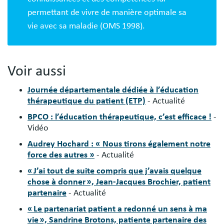
permettant de vivre de manière optimale sa
vie avec sa maladie (OMS 1998).
Voir aussi
Journée départementale dédiée à l’éducation
thérapeutique du patient (ETP)
- Actualité
BPCO : l’éducation thérapeutique, c’est efficace !
-
Vidéo
Audrey Hochard : « Nous tirons également notre
force des autres »
- Actualité
« J’ai tout de suite compris que j’avais quelque
chose à donner », Jean-Jacques Brochier, patient
partenaire
- Actualité
« Le partenariat patient a redonné un sens à ma
vie », Sandrine Brotons, patiente partenaire des