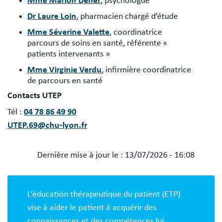
Mme Marion Deher
, psychologue
Dr Laure Loin
, pharmacien chargé d’étude
Mme Séverine Valette
, coordinatrice
parcours de soins en santé, référente «
patients intervenants »
Mme Virginie Verdu
, infirmière coordinatrice
de parcours en santé
Contacts UTEP
Tél :
04 78 86 49 90
UTEP.69@chu-lyon.fr
Dernière mise à jour le :
13/07/2026 - 16:08
Blocs
libres
L’éducation thérapeutique du patient (ETP)
vise à aider le patient à acquérir des
connaissances et des compétences lui