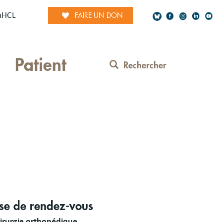
mHCL
FAIRE UN DON
Social
Patient
Network
Rechercher
Contact
Menu
s
ise de rendez-vous
es
hirurgie orthopédique