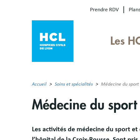
Aller
Prendre RDV
Plans
au
contenu
principal
Our
Les H
sites
Main
menu
Accueil
Soins et spécialités
Médecine du sport
Médecine du sport
Résumé
Les activités de médecine du sport et 
l’hôpital de la Croix-Rousse. Sont pri