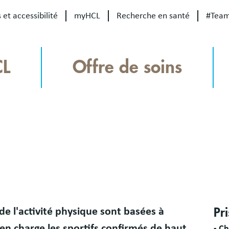
 et accessibilité
myHCL
Recherche en santé
#Tea
CL
Offre de soins
Bloc
de l'activité physique sont basées à
Pr
libr
s en charge les sportifs confirmés de haut
- C