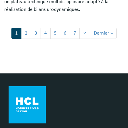
un plateau technique multidisciplinaire adapté à la
réalisation de bilans urodynamiques.
Pagination
Page
1
Page
2
Page
3
Page
4
Page
5
Page
6
Page
7
Page
››
Dernière
Dernier »
courante
suivante
page