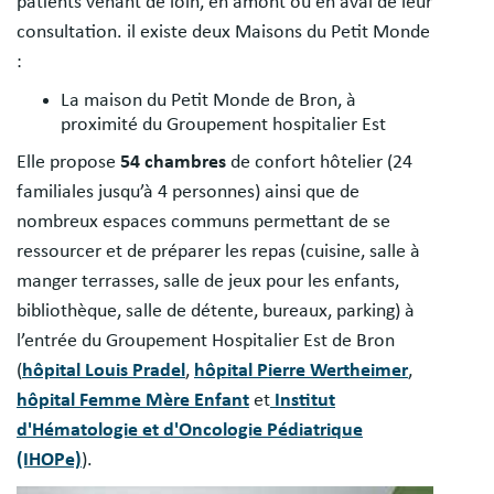
patients venant de loin, en amont ou en aval de leur
consultation. il existe deux Maisons du Petit Monde
:
La maison du Petit Monde de Bron, à
proximité du Groupement hospitalier Est
Elle propose
54 chambres
de confort hôtelier (24
familiales jusqu’à 4 personnes) ainsi que de
nombreux espaces communs permettant de se
ressourcer et de préparer les repas (cuisine, salle à
manger terrasses, salle de jeux pour les enfants,
bibliothèque, salle de détente, bureaux, parking) à
l’entrée du Groupement Hospitalier Est de Bron
(
hôpital Louis Pradel
,
hôpital Pierre Wertheimer
,
hôpital Femme Mère Enfant
et
Institut
d'Hématologie et d'Oncologie Pédiatrique
(IHOPe)
).