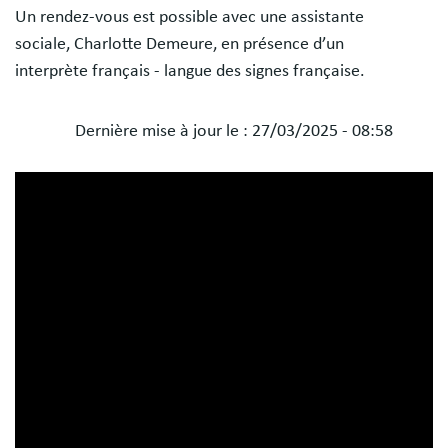
Un rendez-vous est possible avec une assistante
sociale, Charlotte Demeure, en présence d’un
interprète français - langue des signes française.
Dernière mise à jour le :
27/03/2025 - 08:58
Blocs
libres