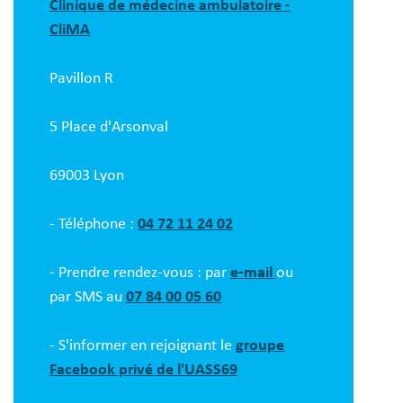
Clinique de médecine ambulatoire -
CliMA
Pavillon R
5 Place d'Arsonval
69003 Lyon
- Téléphone :
04 72 11 24 02
- Prendre rendez-vous : par
e-mail
ou
par SMS au
07 84 00 05 60
- S'informer en rejoignant le
groupe
Facebook privé de l'UASS69