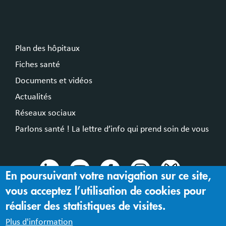
Plan des hôpitaux
Fiches santé
Documents et vidéos
Actualités
Réseaux sociaux
Parlons santé ! La lettre d’info qui prend soin de vous
En poursuivant votre navigation sur ce site,
vous acceptez l’utilisation de cookies pour
© 2024 Hospices Civils de Lyon
réaliser des statistiques de visites.
Mentions légales |
Accessibilité : partiellement conforme
Plus d'information