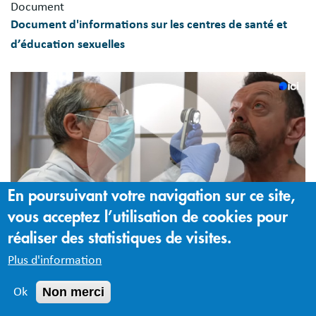
Document
Document d'informations sur les centres de santé et
d’éducation sexuelles
En poursuivant votre navigation sur ce site,
vous acceptez l’utilisation de cookies pour
réaliser des statistiques de visites.
Vidéo
Plus d'information
5 ans après la double greffe des bras de Felix Gretarsson
Non merci
Ok