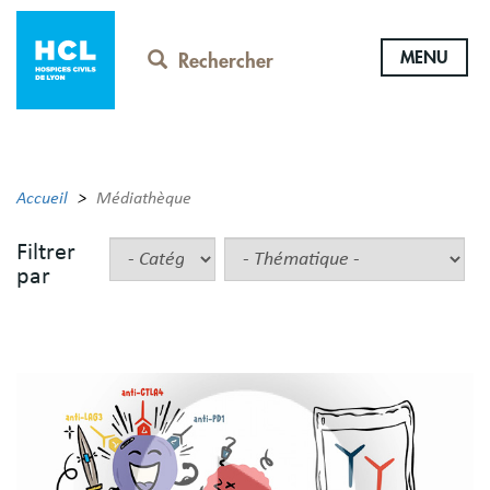
Aller
au
MENU
contenu
Rechercher
principal
Accueil
Médiathèque
Filtrer
par