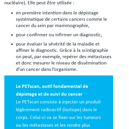
nucléaire). Elle peut être utilisée :
en première intention dans le dépistage
systématique de certains cancers comme le
cancer du sein par mammographie,
pour confirmer ou infirmer un diagnostic,
pour évaluer la sévérité de la maladie et
affiner le diagnostic. Grâce à la scintigraphie
on peut, par exemple, repérer des métastases
et donc mesurer le niveau de dissémination
d’un cancer dans l’organisme.
Le PETscan, outil fondamental de
dépistage et de suivi du cancer
Le PETscan consiste à injecter un produit
légèrement radioactif (isotope) dans le
corps. Celui-ci va se fixer sur les tumeurs
ou les métastases et les rendre plus