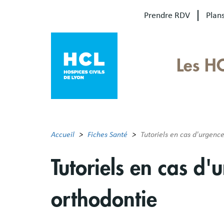
Aller
Prendre RDV
Plans
au
contenu
principal
Our
Les H
sites
Main
menu
Accueil
Fiches Santé
Tutoriels en cas d'urgence
Tutoriels en cas d'
orthodontie