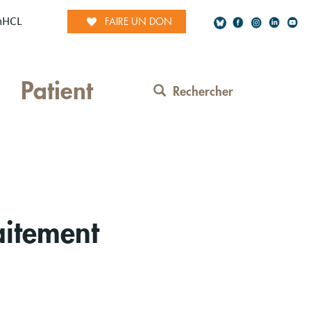
mHCL
FAIRE UN DON
Social
Patient
Network
Rechercher
Contact
Menu
aitement