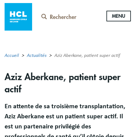
Aller
au
MENU
contenu
Rechercher
principal
Accueil
Actualités
Aziz Aberkane, patient super actif
Aziz Aberkane, patient super
actif
En attente de sa troisième transplantation,
Aziz Aberkane est un patient super actif. Il
est un partenaire privilégié des
professionnels de santé qu’il côtoie depuis