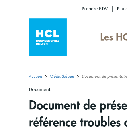
Aller
Prendre RDV
Plans
au
contenu
principal
Our
Les H
sites
Main
menu
Accueil
Médiathèque
Document de présentation
Document
Document de prése
référence troubles