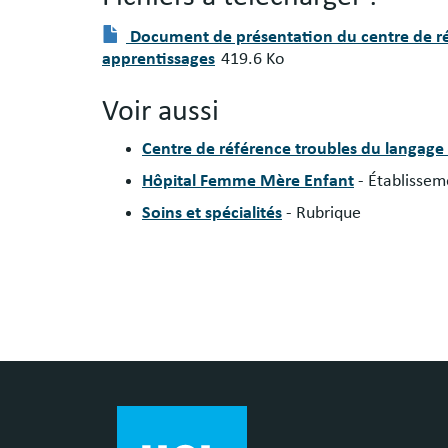
Fichier(s)
Document
Document de présentation du centre de ré
à
apprentissages
419.6 Ko
télécharger
:
Voir aussi
Centre de référence troubles du langage
Hôpital Femme Mère Enfant
- Établissem
Soins et spécialités
- Rubrique