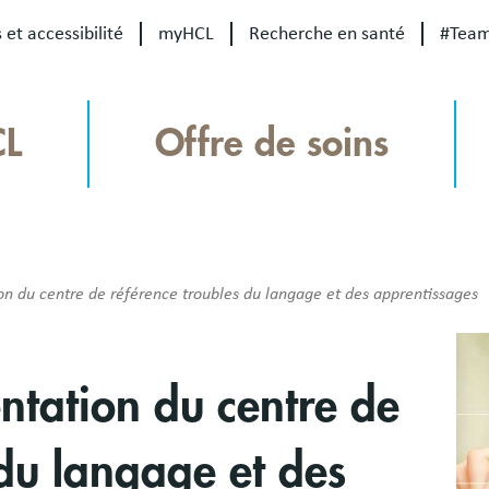
 et accessibilité
myHCL
Recherche en santé
#Tea
CL
Offre de soins
 du centre de référence troubles du langage et des apprentissages
Bloc
Ima
libr
ntation du centre de
 du langage et des