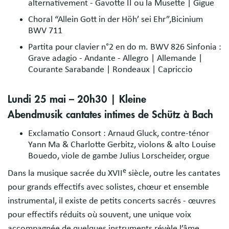
alternativement - Gavotte II ou la Musette | Gigue
Choral “Allein Gott in der Höh’ sei Ehr”,Bicinium
BWV 711
Partita pour clavier n°2 en do m. BWV 826 Sinfonia :
Grave adagio - Andante - Allegro | Allemande |
Courante Sarabande | Rondeaux | Capriccio
Lundi 25 mai – 20h30 | Kleine
Abendmusik cantates intimes de Schütz à Bach
Exclamatio Consort : Arnaud Gluck, contre-ténor
Yann Ma & Charlotte Gerbitz, violons & alto Louise
Bouedo, viole de gambe Julius Lorscheider, orgue
e
Dans la musique sacrée du XVII
siècle, outre les cantates
pour grands effectifs avec solistes, chœur et ensemble
instrumental, il existe de petits concerts sacrés - œuvres
pour effectifs réduits où souvent, une unique voix
accompagnée de quelques instruments révèle l’âme