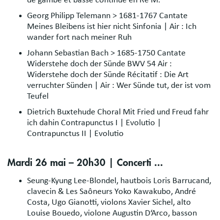
de gambe et basse continue en Ré M.
Georg Philipp Telemann > 1681-1767 Cantate
Meines Bleibens ist hier nicht Sinfonia | Air : Ich
wander fort nach meiner Ruh
Johann Sebastian Bach > 1685-1750 Cantate
Widerstehe doch der Sünde BWV 54 Air :
Widerstehe doch der Sünde Récitatif : Die Art
verruchter Sünden | Air : Wer Sünde tut, der ist vom
Teufel
Dietrich Buxtehude Choral Mit Fried und Freud fahr
ich dahin Contrapunctus I | Evolutio |
Contrapunctus II | Evolutio
Mardi 26 mai – 20h30 | Concerti ...
Seung-Kyung Lee-Blondel, hautbois Loris Barrucand,
clavecin & Les Saôneurs Yoko Kawakubo, André
Costa, Ugo Gianotti, violons Xavier Sichel, alto
Louise Bouedo, violone Augustin D‘Arco, basson