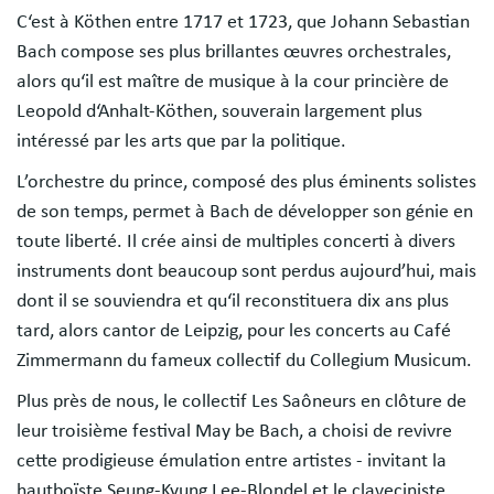
C‘est à Köthen entre 1717 et 1723, que Johann Sebastian
Bach compose ses plus brillantes œuvres orchestrales,
alors qu‘il est maître de musique à la cour princière de
Leopold d‘Anhalt-Köthen, souverain largement plus
intéressé par les arts que par la politique.
L’orchestre du prince, composé des plus éminents solistes
de son temps, permet à Bach de développer son génie en
toute liberté. Il crée ainsi de multiples concerti à divers
instruments dont beaucoup sont perdus aujourd’hui, mais
dont il se souviendra et qu‘il reconstituera dix ans plus
tard, alors cantor de Leipzig, pour les concerts au Café
Zimmermann du fameux collectif du Collegium Musicum.
Plus près de nous, le collectif Les Saôneurs en clôture de
leur troisième festival May be Bach, a choisi de revivre
cette prodigieuse émulation entre artistes - invitant la
hautboïste Seung-Kyung Lee-Blondel et le claveciniste