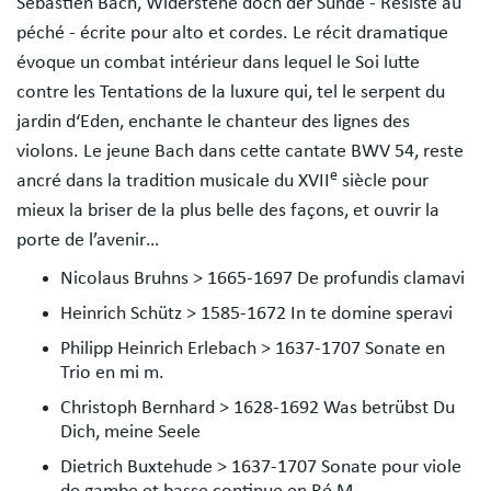
Sebastien Bach, Widerstehe doch der Sünde - Résiste au
péché - écrite pour alto et cordes. Le récit dramatique
évoque un combat intérieur dans lequel le Soi lutte
contre les Tentations de la luxure qui, tel le serpent du
jardin d‘Eden, enchante le chanteur des lignes des
violons. Le jeune Bach dans cette cantate BWV 54, reste
e
ancré dans la tradition musicale du XVII
siècle pour
mieux la briser de la plus belle des façons, et ouvrir la
porte de l’avenir…
Nicolaus Bruhns > 1665-1697 De profundis clamavi
Heinrich Schütz > 1585-1672 In te domine speravi
Philipp Heinrich Erlebach > 1637-1707 Sonate en
Trio en mi m.
Christoph Bernhard > 1628-1692 Was betrübst Du
Dich, meine Seele
Dietrich Buxtehude > 1637-1707 Sonate pour viole