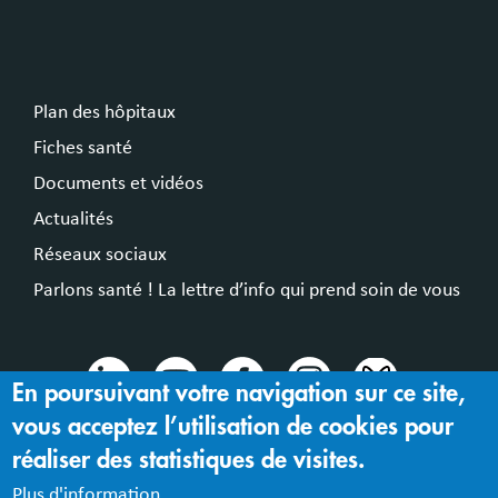
Plan des hôpitaux
Fiches santé
Documents et vidéos
Actualités
Réseaux sociaux
Parlons santé ! La lettre d’info qui prend soin de vous
En poursuivant votre navigation sur ce site,
vous acceptez l’utilisation de cookies pour
© 2024 Hospices Civils de Lyon
réaliser des statistiques de visites.
Mentions légales |
Accessibilité : partiellement conforme
Plus d'information