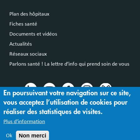
Plan des hôpitaux
Fiches santé
Documents et vidéos
Actualités
Réseaux sociaux
Parlons santé ! La lettre d’info qui prend soin de vous
En poursuivant votre navigation sur ce site,
vous acceptez l’utilisation de cookies pour
© 2024 Hospices Civils de Lyon
réaliser des statistiques de visites.
Mentions légales |
Accessibilité : partiellement conforme
Plus d'information
Non merci
Ok