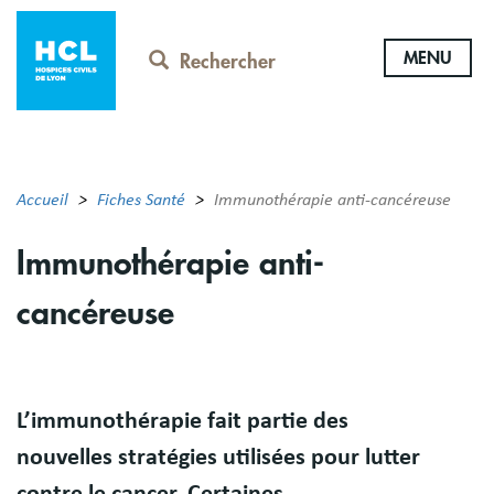
Aller
au
MENU
contenu
Rechercher
principal
Accueil
Fiches Santé
Immunothérapie anti-cancéreuse
Immunothérapie anti-
cancéreuse
Résumé
L’immunothérapie fait partie des
nouvelles stratégies utilisées pour lutter
contre le cancer. Certaines