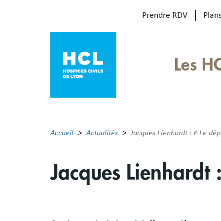
Aller
Prendre RDV
Plans
au
contenu
principal
Our
Les H
sites
Main
menu
Accueil
Actualités
Jacques Lienhardt : « Le dépi
Jacques Lienhardt :