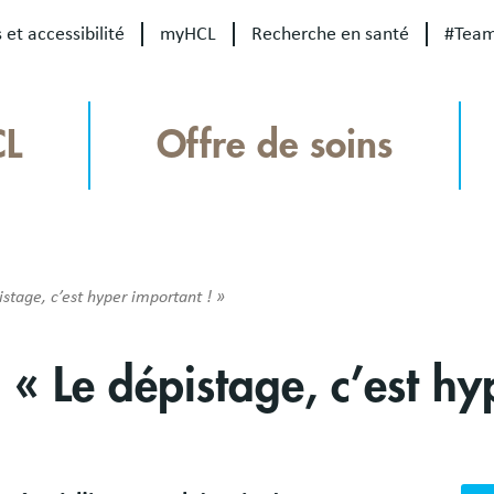
 et accessibilité
myHCL
Recherche en santé
#Tea
CL
Offre de soins
stage, c’est hyper important ! »
 « Le dépistage, c’est hy