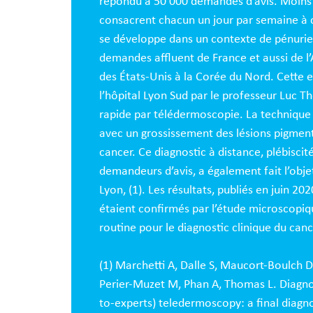
répondu à 50 000 demandes d’avis. Moins d
consacrent chacun un jour par semaine à ce
se développe dans un contexte de pénurie de
demandes affluent de France et aussi de l’Afg
des États-Unis à la Corée du Nord. Cette 
l’hôpital Lyon Sud par le professeur Luc T
rapide par télédermoscopie. La technique 
avec un grossissement des lésions pigment
cancer. Ce diagnostic à distance, plébisci
demandeurs d’avis, a également fait l’obj
Lyon, (1). Les résultats, publiés en juin 
étaient confirmés par l’étude microscopiqu
routine pour le diagnostic clinique du can
(1) Marchetti A, Dalle S, Maucort-Boulch 
Perier-Muzet M, Phan A, Thomas L. Diagnos
to-experts) teledermoscopy: a final diagn