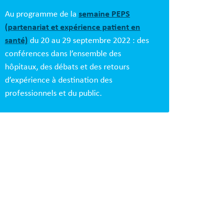
s
es
Au programme de la
semaine PEPS
(partenariat et expérience patient en
santé)
du 20 au 29 septembre 2022 : des
conférences dans l’ensemble des
hôpitaux, des débats et des retours
d’expérience à destination des
professionnels et du public.