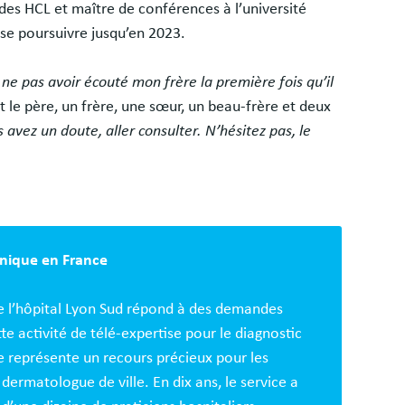
es HCL et maître de conférences à l’université
se poursuivre jusqu’en 2023.
 ne pas avoir écouté mon frère la première fois qu’il
nt le père, un frère, une sœur, un beau-frère et deux
s avez un doute, aller consulter. N’hésitez pas, le
unique en France
e l’hôpital Lyon Sud répond à des demandes
e activité de télé-expertise pour le diagnostic
e représente un recours précieux pour les
dermatologue de ville. En dix ans, le service a