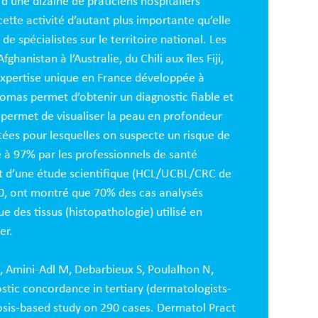
’une dizaine de praticiens hospitaliers
tte activité d’autant plus importante qu’elle
 spécialistes sur le territoire national. Les
hanistan à l’Australie, du Chili aux îles Fiji,
expertise unique en France développée à
homas permet d’obtenir un diagnostic fiable et
permet de visualiser la peau en profondeur
ées pour lesquelles on suspecte un risque de
té à 97% par les professionnels de santé
et d’une étude scientifique (HCL/UCBL/CRC de
2020, ont montré que 70% des cas analysés
e des tissus (histopathologie) utilisé en
cer.
D, Amini-Adl M, Debarbieux S, Poulalhon N,
tic concordance in tertiary (dermatologists-
osis-based study on 290 cases. Dermatol Pract