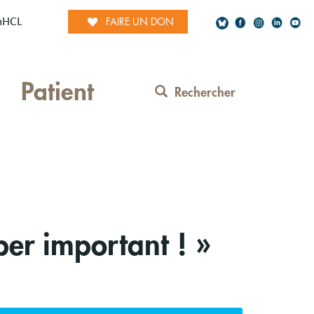
mHCL
FAIRE UN DON
Social
Patient
Network
Rechercher
Contact
Menu
per important ! »