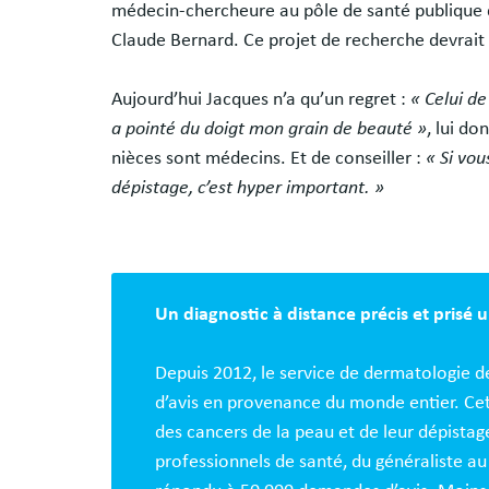
médecin-chercheure au pôle de santé publique d
Claude Bernard. Ce projet de recherche devrait 
Aujourd’hui Jacques n’a qu’un regret :
« Celui de
a pointé du doigt mon grain de beauté »
, lui do
nièces sont médecins. Et de conseiller :
« Si vou
dépistage, c’est hyper important. »
Un diagnostic à distance précis et prisé 
Depuis 2012, le service de dermatologie d
d’avis en provenance du monde entier. Cett
des cancers de la peau et de leur dépistag
professionnels de santé, du généraliste au 