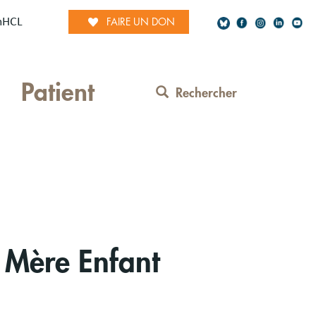
mHCL
FAIRE UN DON
Social
Patient
Network
Rechercher
Contact
Menu
e Mère Enfant