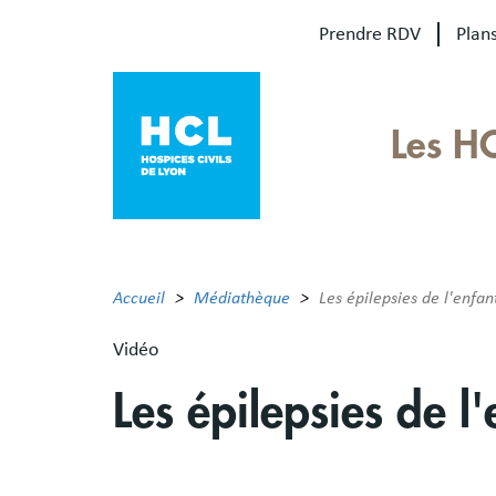
Aller
Prendre RDV
Plans
au
contenu
principal
Our
Les H
sites
Main
menu
Accueil
Médiathèque
Les épilepsies de l'enfa
Vidéo
Les épilepsies de 