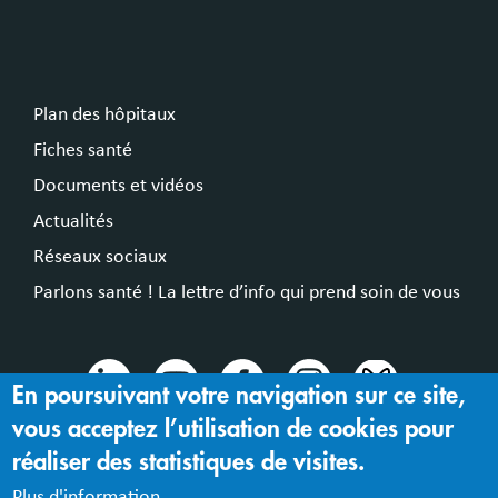
Plan des hôpitaux
Fiches santé
Documents et vidéos
Actualités
Réseaux sociaux
Parlons santé ! La lettre d’info qui prend soin de vous
En poursuivant votre navigation sur ce site,
vous acceptez l’utilisation de cookies pour
© 2024 Hospices Civils de Lyon
réaliser des statistiques de visites.
Mentions légales |
Accessibilité : partiellement conforme
Plus d'information