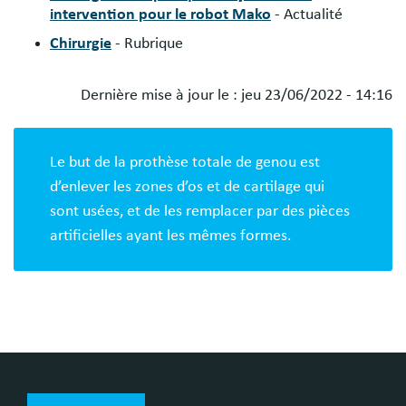
intervention pour le robot Mako
- Actualité
Chirurgie
- Rubrique
Dernière mise à jour le :
jeu 23/06/2022 - 14:16
Blocs
libres
Le but de la prothèse totale de genou est
d’enlever les zones d’os et de cartilage qui
sont usées, et de les remplacer par des pièces
artificielles ayant les mêmes formes.