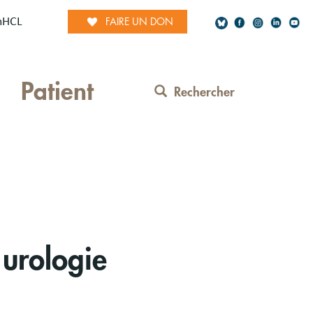
mHCL
FAIRE UN DON
Social
Patient
Network
Rechercher
Contact
Menu
 urologie