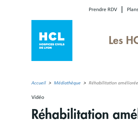
Aller
Prendre RDV
Plans
au
contenu
principal
Our
Les H
sites
Main
menu
Accueil
Médiathèque
Réhabilitation améliorée
Vidéo
Réhabilitation amé