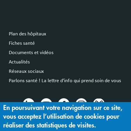
Plan des hôpitaux
Fiches santé
Documents et vidéos
Actualités
Réseaux sociaux
Parlons santé ! La lettre d’info qui prend soin de vous
En poursuivant votre navigation sur ce site,
vous acceptez l’utilisation de cookies pour
© 2024 Hospices Civils de Lyon
réaliser des statistiques de visites.
Mentions légales |