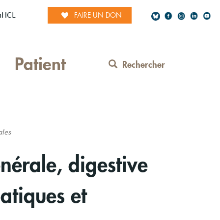
mHCL
FAIRE UN DON
Social
Patient
Network
Rechercher
Contact
Menu
ales
nérale, digestive
atiques et