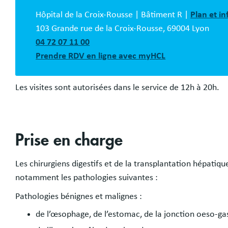
description
Hôpital de la Croix-Rousse | Bâtiment R |
Plan et i
103 Grande rue de la Croix-Rousse, 69004 Lyon
04 72 07 11 00
Prendre RDV en ligne avec myHCL
Les visites sont autorisées dans le service de 12h à 20h.
Prise en charge
Les chirurgiens digestifs et de la transplantation hépatiqu
notamment les pathologies suivantes :
Pathologies bénignes et malignes :
de l’œsophage, de l’estomac, de la jonction oeso-ga