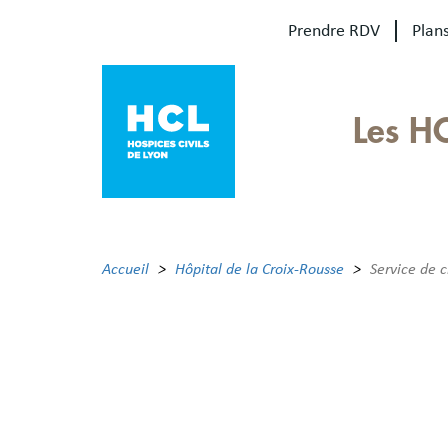
Aller
Prendre RDV
Plans
au
contenu
principal
Our
Les H
sites
Main
menu
Accueil
Hôpital de la Croix-Rousse
Service de c