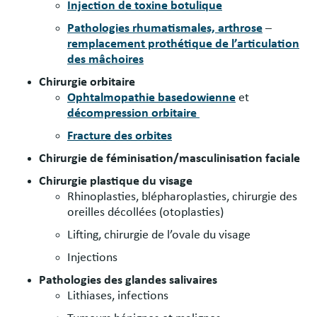
Injection de toxine botulique
Pathologies rhumatismales, arthrose
–
remplacement prothétique de l’articulation
des mâchoires
Chirurgie orbitaire
Ophtalmopathie basedowienne
et
d
écompression orbitaire
Fracture des orbites
Chirurgie de féminisation/masculinisation faciale
Chirurgie plastique du visage
Rhinoplasties, blépharoplasties, chirurgie des
oreilles décollées (otoplasties)
Lifting, chirurgie de l’ovale du visage
Injections
Pathologies des glandes salivaires
Lithiases, infections