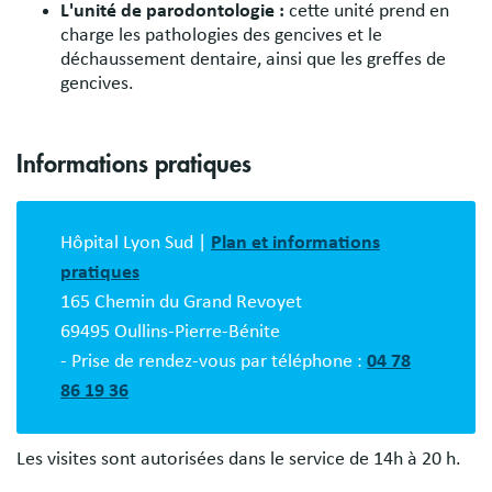
L'unité de parodontologie :
cette unité prend en
charge les pathologies des gencives et le
déchaussement dentaire, ainsi que les greffes de
gencives.
Informations pratiques
Bloc
description
Hôpital Lyon Sud |
Plan et informations
pratiques
165 Chemin du Grand Revoyet
69495 Oullins-Pierre-Bénite
- Prise de rendez-vous par téléphone :
04 78
86 19 36
Les visites sont autorisées dans le service de 14h à 20 h.