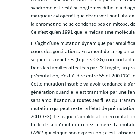
syndrome est resté si longtemps difficile à dia
marqueur cytogénétique découvert par Lubs en 19
la chromatine ne se condense pas en mitose, d
Ce n’est qu’en 1991 que le mécanisme moléculai
Il s’agit d’une mutation dynamique par amplific
cours des générations. En amont de la région 
séquences répétées (triplets CGG) comportant d
Dans les familles affectées par l’X-fragile, un 
prémutation, c’est-à-dire entre 55 et 200 CGG, 
Cette mutation instable va avoir tendance à s’a
génération quand elle est transmise par une fem
sans amplification, à toutes ses filles qui trans
mutation qui peut rester à l’état de prémutatio
200 CGG). Le risque d’amplification en mutatio
taille de la prémutation chez la mère. La mut
FMR1
qui bloque son expression ; c’est l’absen