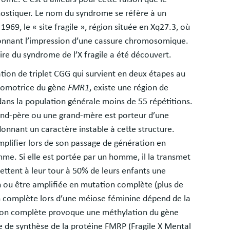
gnostiquer. Le nom du syndrome se réfère à un
69, le « site fragile », région située en Xq27.3, où
onnant l’impression d’une cassure chromosomique.
re du syndrome de l’X fragile a été découvert.
ation de triplet CGG qui survient en deux étapes au
promotrice du gène
FMR1
, existe une région de
ans la population générale moins de 55 répétitions.
grand-père ou une grand-mère est porteur d’une
donnant un caractère instable à cette structure.
mplifier lors de son passage de génération en
me. Si elle est portée par un homme, il la transmet
mettent à leur tour à 50% de leurs enfants une
n ou être amplifiée en mutation complète (plus de
n complète lors d’une méiose féminine dépend de la
ation complète provoque une méthylation du gène
ce de synthèse de la protéine FMRP (Fragile X Mental