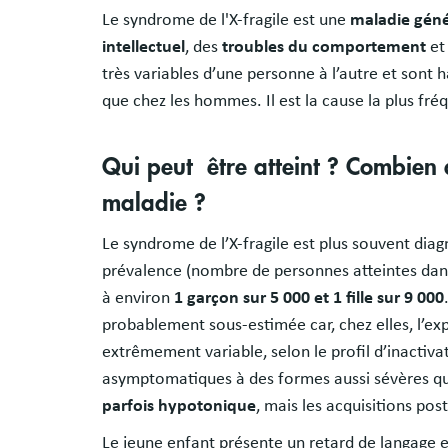
Le syndrome de l'X-fragile est une
maladie gén
intellectuel
, des
troubles du comportement
et
très variables d’une personne à l’autre et son
que chez les hommes. Il est la cause la plus fréq
Qui peut être atteint ? Combien 
maladie ?
Le syndrome de l’X-fragile est plus souvent diagn
prévalence (nombre de personnes atteintes da
à environ
1 garçon sur 5 000 et 1 fille sur 9 000
probablement sous-estimée car, chez elles, l’ex
extrêmement variable, selon le profil d’inacti
asymptomatiques à des formes aussi sévères q
parfois hypotonique
, mais les acquisitions po
Le jeune enfant présente un retard de langage 