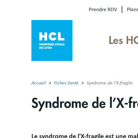
Aller
Prendre RDV
Plans
au
contenu
principal
Our
Les H
sites
Main
menu
Accueil
Fiches Santé
Syndrome de l’X-fragile
Syndrome de l’X-fr
Résumé
Le syndrome de l'X-fragile est une mal