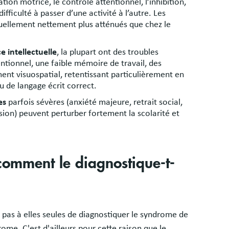
cation motrice, le contrôle attentionnel, l’inhibition,
 difficulté à passer d’une activité à l’autre. Les
ituellement nettement plus atténués que chez le
e intellectuelle
, la plupart ont des troubles
entionnel, une faible mémoire de travail, des
ment visuospatial, retentissant particulièrement en
 de langage écrit correct.
es
parfois sévères (anxiété majeure, retrait social,
sion) peuvent perturber fortement la scolarité et
comment le diagnostique-t-
pas à elles seules de diagnostiquer le syndrome de
rome. C'est d'ailleurs pour cette raison que le