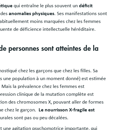
étique
qui entraîne le plus souvent un
déficit
 des
anomalies physiques
. Ses manifestations sont
t habituellement moins marquées chez les femmes
uente de déficience intellectuelle héréditaire.
de personnes sont atteintes de la
ostiqué chez les garçons que chez les filles. Sa
ns une population à un moment donné) est estimée
. Mais la prévalence chez les femmes est
pression clinique de la mutation complète est
vation des chromosomes X, pouvant aller de formes
ue chez le garçon.
Le nourrisson X-fragile est
sturales sont pas ou peu décalées.
et une agitation psychomotrice importante, qui