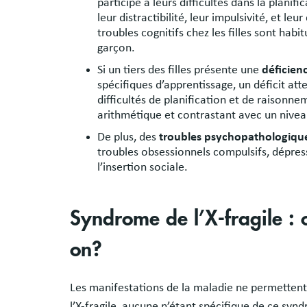
participe à leurs difficultés dans la planifi
leur distractibilité, leur impulsivité, et leur
troubles cognitifs chez les filles sont hab
garçon.
Si un tiers des filles présente une
déficienc
spécifiques d’apprentissage, un déficit att
difficultés de planification et de raisonne
arithmétique et contrastant avec un niveau
De plus, des
troubles psychopathologiqu
troubles obsessionnels compulsifs, dépres
l’insertion sociale.
Syndrome de l’X-fragile : 
on?
Les manifestations de la maladie ne permettent 
l’X-fragile, aucune n’étant spécifique de ce synd