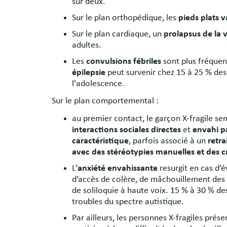
sur deux.
Sur le plan orthopédique, les
pieds plats v
Sur le plan cardiaque, un
prolapsus de la 
adultes.
Les
convulsions fébriles
sont plus fréquen
épilepsie
peut survenir chez 15 à 25 % des 
l'adolescence.
Sur le plan comportemental :
au premier contact, le garçon X-fragile s
interactions sociales directes
et
envahi p
caractéristique
, parfois associé à un
retra
avec des stéréotypies manuelles et des cr
L’
anxiété envahissante
resurgit en cas d’
d’accès de colère, de mâchouillement des
de soliloquie à haute voix. 15 % à 30 % de
troubles du spectre autistique.
Par ailleurs, les personnes X-fragiles prés