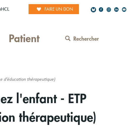
mHCL
FAIRE UN DON
Social
Patient
Network
Rechercher
Contact
Menu
me d’éducation thérapeutique)
ez l'enfant - ETP
ion thérapeutique)