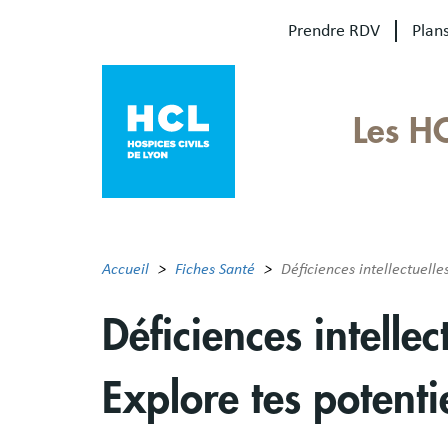
Aller
Prendre RDV
Plans
au
contenu
principal
Our
Les H
sites
Main
menu
Accueil
Fiches Santé
Déficiences intellectuelle
Déficiences intellec
Explore tes potent