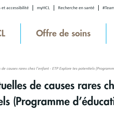
 et accessibilité
myHCL
Recherche en santé
#Tea
CL
Offre de soins
s de causes rares chez l'enfant - ETP Explore tes potentiels (Program
tuelles de causes rares ch
iels (Programme d’éducat