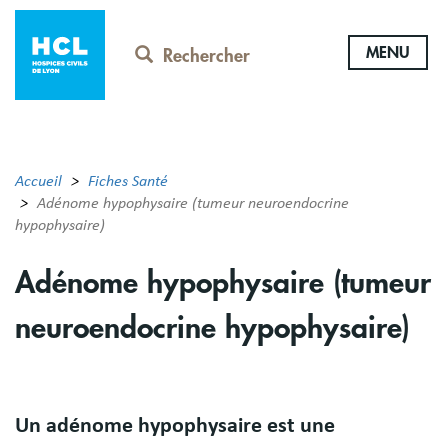
Aller
au
MENU
contenu
Rechercher
principal
Accueil
Fiches Santé
Adénome hypophysaire (tumeur neuroendocrine
hypophysaire)
Adénome hypophysaire (tumeur
neuroendocrine hypophysaire)
Résumé
Un adénome hypophysaire est une