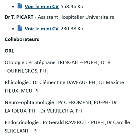
Voir le mini CV
558.46 Ko
Document
Dr T. PICART
- Assistant Hospitalier Universitaire
Voir le mini CV
230.38 Ko
Document
Collaborateurs
ORL
Otologie : Pr Stéphane TRINGALI – PUPH ; Dr R
TOURNEGROS, PH ;
Rhinologie : Dr Clémentine DAVEAU- PH ; Dr Maxime
FIEUX- MCU-PH
Neuro-ophtalmologie :
Pr C FROMENT, PU-PH- Dr
LARDEUX, PH – Dr VERRECHIA, PH
Endocrinologie : Pr Gerald RAVEROT - PUPH ;Dr Camille
SERGEANT - PH