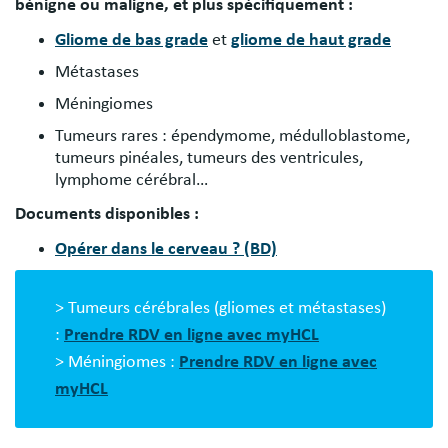
bénigne ou maligne, et plus spécifiquement :
Gliome de bas grade
et
gliome de haut grade
Métastases
Méningiomes
Tumeurs rares : épendymome, médulloblastome,
tumeurs pinéales, tumeurs des ventricules,
lymphome cérébral…
Documents disponibles :
Opérer dans le cerveau ? (BD)
> Tumeurs cérébrales (gliomes et métastases)
:
Prendre RDV en ligne avec myHCL
> Méningiomes :
Prendre RDV en ligne avec
myHCL