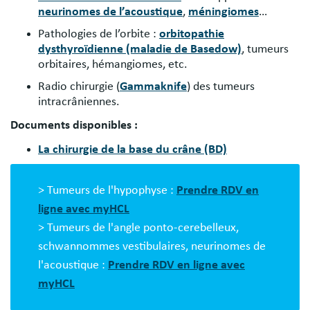
neurinomes de l’acoustique
,
méningiomes
…
Pathologies de l’orbite :
orbitopathie
dysthyroïdienne (maladie de Basedow)
, tumeurs
orbitaires, hémangiomes, etc.
Radio chirurgie (
Gammaknife
) des tumeurs
intracrâniennes.
Documents disponibles :
La chirurgie de la base du crâne (BD)
> Tumeurs de l'hypophyse :
Prendre RDV en
ligne avec myHCL
> Tumeurs de l'angle ponto-cerebelleux,
schwannommes vestibulaires, neurinomes de
l'acoustique :
Prendre RDV en ligne avec
myHCL