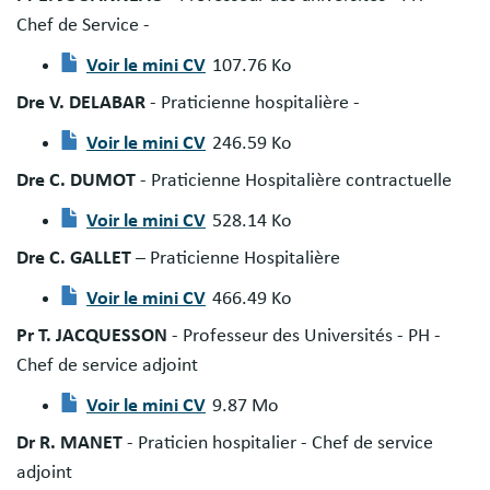
Chef de Service -
Voir le mini CV
107.76 Ko
Document
Dre V. DELABAR
- Praticienne hospitalière -
Voir le mini CV
246.59 Ko
Document
Dre C. DUMOT
- Praticienne Hospitalière contractuelle
Voir le mini CV
528.14 Ko
Document
Dre C. GALLET
– Praticienne Hospitalière
Voir le mini CV
466.49 Ko
Document
Pr T. JACQUESSON
- Professeur des Universités - PH -
Chef de service adjoint
Voir le mini CV
9.87 Mo
Document
Dr R. MANET
- Praticien hospitalier - Chef de service
adjoint