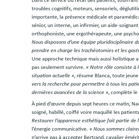
Dans ce service où l’état des patients, souffran
troubles cognitifs, moteurs, sensoriels, dégluti
importante, la présence médicale et paramédic
sénior, un interne, un infirmier, un aide-soigna
orthophoniste, une ergothérapeute, une psychol
Nous disposons d’une équipe pluridisciplinaire d
prendre en charge les trachéotomies et les gast
Une approche technique mais aussi holistique av
pas seulement survivre.
« Notre rôle consiste à 
situation actuelle »
, résume Blanca, toute jeune
vers la recherche pour permettre à tous les pati
dernières avancées de la science »
, complète le
À pied d’œuvre depuis sept heures ce matin, Na
soigné, habillé, coiffé voire maquillé les patien
Restaurer l’apparence esthétique fait partie de 
l’énergie communicative.
« Nous sommes clairem
n’arrive pas à accepter Bertrand, cavalier éméri