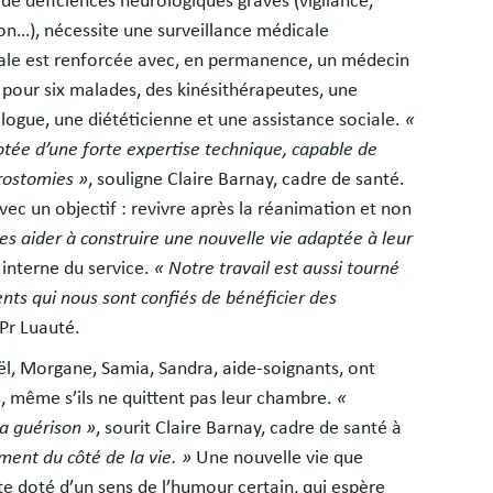
t de déficiences neurologiques graves (vigilance,
tion…), nécessite une surveillance médicale
ale est renforcée avec, en permanence, un médecin
nt pour six malades, des kinésithérapeutes, une
ogue, une diététicienne et une assistance sociale.
«
otée d’une forte expertise technique, capable de
rostomies »
, souligne Claire Barnay, cadre de santé.
ec un objectif : revivre après la réanimation et non
les aider à construire une nouvelle vie adaptée à leur
 interne du service.
« Notre travail est aussi tourné
ents qui nous sont confiés de bénéficier des
 Pr Luauté.
ël, Morgane, Samia, Sandra, aide-soignants, ont
ts, même s’ils ne quittent pas leur chambre.
«
la guérison »
, sourit Claire Barnay, cadre de santé à
ent du côté de la vie. »
Une nouvelle vie que
te doté d’un sens de l’humour certain, qui espère