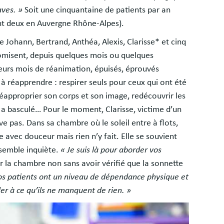
aves. »
Soit une cinquantaine de patients par an
ont deux en Auvergne Rhône-Alpes).
 Johann, Bertrand, Anthéa, Alexis, Clarisse* et cinq
nomisent, depuis quelques mois ou quelques
usieurs mois de réanimation, épuisés, éprouvés
 réapprendre : respirer seuls pour ceux qui ont été
 réapproprier son corps et son image, redécouvrir les
t a basculé… Pour le moment, Clarisse, victime d’un
e pas. Dans sa chambre où le soleil entre à flots,
e avec douceur mais rien n’y fait. Elle se souvient
 semble inquiète.
« Je suis là pour aborder vos
er la chambre non sans avoir vérifié que la sonnette
os patients ont un niveau de dépendance physique et
er à ce qu’ils ne manquent de rien. »