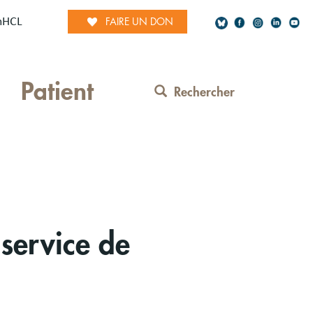
mHCL
FAIRE UN DON
Social
Patient
Network
Rechercher
Contact
Menu
 service de