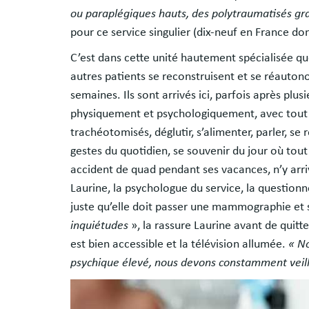
ou paraplégiques hauts, des polytraumatisés gr
pour ce service singulier (dix-neuf en France d
C’est dans cette unité hautement spécialisée que
autres patients se reconstruisent et se réauto
semaines. Ils sont arrivés ici, parfois après pl
physiquement et psychologiquement, avec tout à
trachéotomisés, déglutir, s’alimenter, parler, se
gestes du quotidien, se souvenir du jour où tou
accident de quad pendant ses vacances, n’y arriv
Laurine, la psychologue du service, la questionn
juste qu’elle doit passer une mammographie et
inquiétudes
», la rassure Laurine avant de quitt
est bien accessible et la télévision allumée.
« N
psychique élevé, nous devons constamment veill
Image