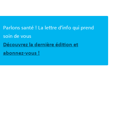
s
es
Parlons santé ! La lettre d’info qui prend
soin de vous
Découvrez la dernière édition et
abonnez-vous !