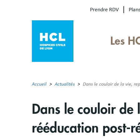
Aller
Prendre RDV
Plans
au
contenu
principal
Our
Les H
sites
Main
menu
Accueil
Actualités
Dans le couloir de la vie, r
Dans le couloir de 
rééducation post-r