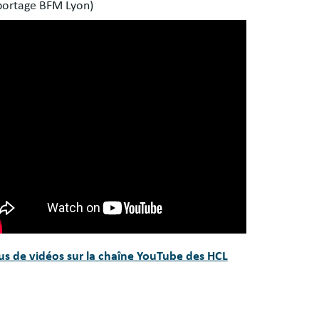
portage BFM Lyon)
lus de vidéos sur la chaîne YouTube des HCL