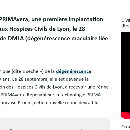
Bloc
 PRIMAvera, une première implantation
DMLA
libr
(Re
 aux Hospices Civils de Lyon, le 28
 de DMLA (dégénérescence maculaire liée
hique (dite « sèche ») de la
dégénérescence
9 ans. Le 28 septembre, elle est devenue la
n des Hospices Civils de Lyon, à recevoir une rétine
nne PRIMAvera. Reposant sur la technologie PRIMA
ançaise Pixium, cette nouvelle rétine devrait lui
Croi