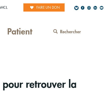
mHCL
FAIRE UN DON
Social
Patient
Network
Rechercher
Contact
Menu
e pour retrouver la