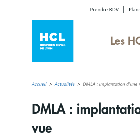
Aller
Prendre RDV
Plans
au
contenu
principal
Our
Les H
sites
Main
menu
Accueil
Actualités
DMLA : implantation d'une rét
DMLA : implantation
vue