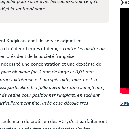
quiller pour sortir avec les copines, voir ce qu’il
(Re
t déjà la septuagénaire.
ent Kodjikian, chef de service adjoint en
, a duré deux heures et demi,
« contre les quatre ou
cien président de la Société française
 nécessité une concentration et une dextérité de
une puce bionique (de 2 mm de large et 0,03 mm
e rétino-vitréenne est ma spécialité, mais c’est la
i particulier. Il a fallu ouvrir la rétine sur 3,5 mm,
 de rétine pour positionner l’implant, en sachant
rticulièrement fine, usée et se décolle très
> P
 seule main du praticien des HCL, s’est parfaitement