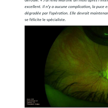
déroulé.
« J’ai revu Martine un mois après l’inte
excellent. Il n’y a aucune complication, la puce e
dégradée par l’opération. Elle devrait maintena
se félicite le spécialiste.
Image