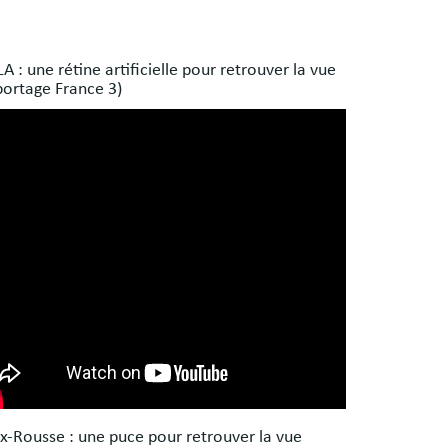
s
 : une rétine artificielle pour retrouver la vue
es
portage France 3)
x-Rousse : une puce pour retrouver la vue