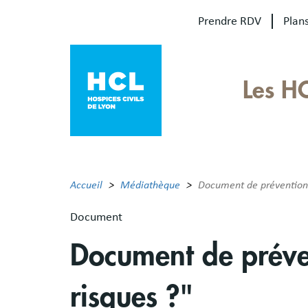
Aller
Prendre RDV
Plans
au
contenu
principal
Our
Les H
sites
Main
menu
Accueil
Médiathèque
Document de prévention "L
Document
Document de préven
risques ?"