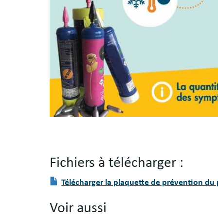
Fichiers à télécharger :
Fichier(s)
Document
Télécharger la plaquette de prévention du
à
télécharger
Voir aussi
: