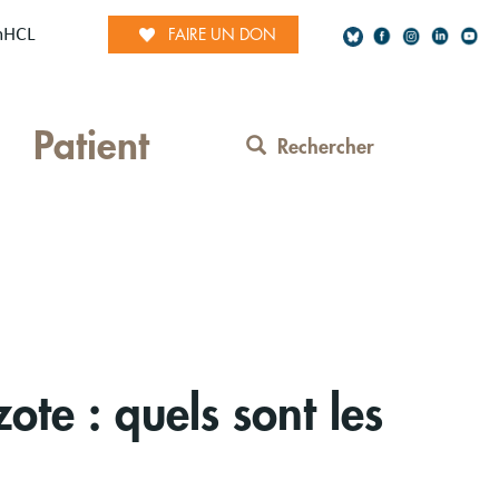
mHCL
FAIRE UN DON
Social
Patient
Network
Rechercher
Contact
Menu
te : quels sont les