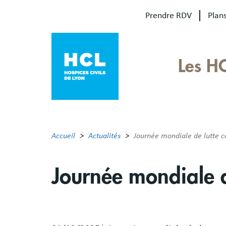
Aller
Prendre RDV
Plans
au
contenu
principal
Our
Les H
sites
Main
menu
Accueil
Actualités
Journée mondiale de lutte co
Journée mondiale de