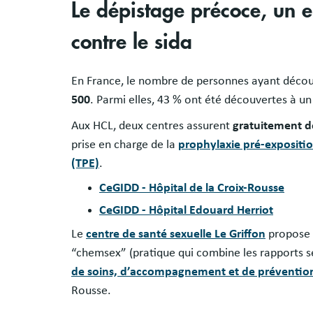
Le dépistage précoce, un e
contre le sida
En France, le nombre de personnes ayant découv
500
. Parmi elles, 43 % ont été découvertes à un 
Aux HCL, deux centres assurent
gratuitement d
prise en charge de la
prophylaxie pré-expositi
(TPE)
.
CeGIDD - Hôpital de la Croix-Rousse
CeGIDD - Hôpital Edouard Herriot
Le
centre de santé sexuelle Le Griffon
propose d
“chemsex” (pratique qui combine les rapports se
de soins, d’accompagnement et de prévention
Rousse.