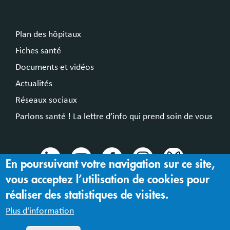
Plan des hôpitaux
Fiches santé
Documents et vidéos
Actualités
Réseaux sociaux
Parlons santé ! La lettre d’info qui prend soin de vous
En poursuivant votre navigation sur ce site,
vous acceptez l’utilisation de cookies pour
© 2024 Hospices Civils de Lyon
réaliser des statistiques de visites.
Mentions légales |
Accessibilité : partiellement conforme
Plus d'information