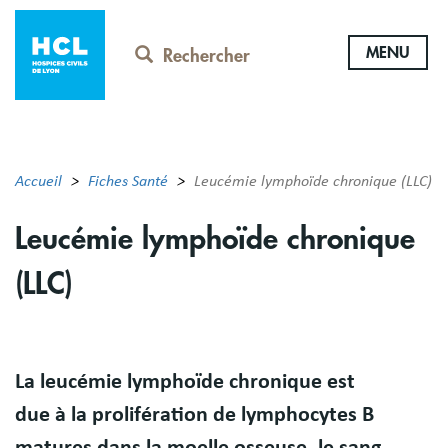
Aller
au
MENU
contenu
Rechercher
principal
Accueil
Fiches Santé
Leucémie lymphoïde chronique (LLC)
Leucémie lymphoïde chronique
(LLC)
Résumé
La leucémie lymphoïde chronique est
due à la prolifération de lymphocytes B
matures dans la moelle osseuse, le sang