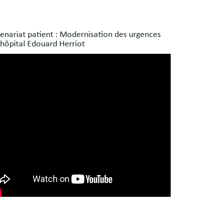
s
enariat patient : Modernisation des urgences
es
'hôpital Edouard Herriot