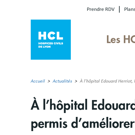
Aller
Prendre RDV
Plans
au
contenu
principal
Our
Les H
sites
Main
menu
Accueil
Actualités
À l’hôpital Edouard Herriot, 
À l’hôpital Edouard
permis d’améliorer