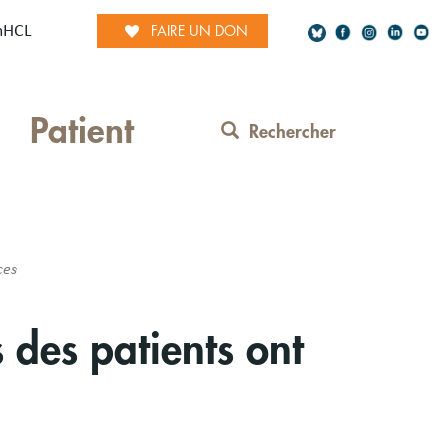
mHCL
FAIRE UN DON
Social
Patient
Network
Rechercher
Contact
Menu
ces
s des patients ont