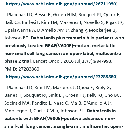
(
https://www.ncbi.nlm.nih.gov/pubmed/26711930
)
- Planchard D, Besse B, Groen HJM, Souquet PJ, Quoix E,
Baik CS, Barlesi F, Kim TM, Mazieres J, Novello S, Rigas JR,
Upalawanna A, D'Amelio AM Jr, Zhang P, Mookerjee B,
Johnson BE.
Dabrafenib plus trametinib in patients with
previously treated BRAF(V600E)-mutant metastatic
non-small cell lung cancer: an open-label, multicentre
phase 2 trial
. Lancet Oncol. 2016 Jul;17(7):984-993.
PMID: 27283860
(
https://www.ncbi.nlm.nih.gov/pubmed/27283860
)
- Planchard D, Kim TM, Mazieres J, Quoix E, Riely G,
Barlesi F, Souquet PJ, Smit EF, Groen HJ, Kelly RJ, Cho BC,
Socinski MA, Pandite L, Nase C, Ma B, D'Amelio A Jr,
Mookerjee B, Curtis CM Jr, Johnson BE.
Dabrafenib in
patients with BRAF(V600E)-positive advanced non-
small-cell lung cancer: a single-arm, multicentre, open-