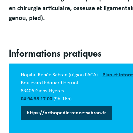
Présentation
en
chirurgie articulaire, osseuse et ligament
genou, pied)
.
Informations pratiques
Bloc
description
Hôpital Renée Sabran (région PACA) |
Plan et infor
Boulevard Edouard Herriot
83406 Giens-Hyères
04 94 38 17 00
(9h-16h)
https://orthopedie-renee-sabran.fr