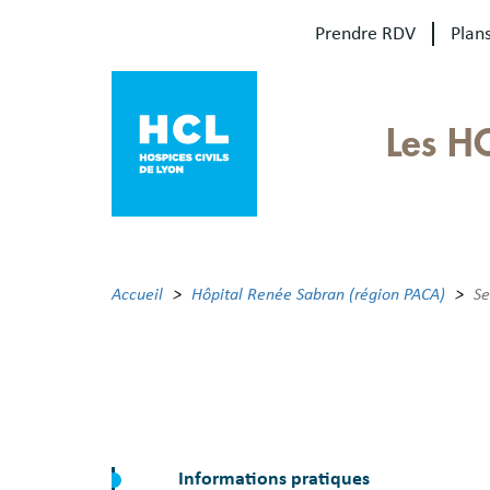
Aller
Prendre RDV
Plans
au
contenu
principal
Our
Les H
sites
Main
menu
Accueil
Hôpital Renée Sabran (région PACA)
Se
Informations pratiques