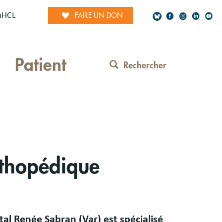
mHCL
FAIRE UN DON
Social
Patient
Network
Rechercher
Contact
Menu
rthopédique
tal Renée Sabran (Var) est spécialisé