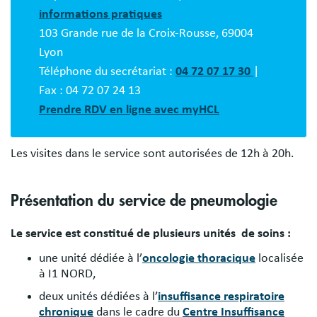
informations pratiques
103 Grande rue de la Croix-Rousse, 69004
Lyon
Téléphone du secrétariat :
04 72 07 17 30
|
Fax : 04 72 07 24 13
Prendre RDV en ligne avec myHCL
Les visites dans le service sont autorisées de 12h à 20h.
Présentation du service de pneumologie
Le service est constitué de plusieurs unités de soins :
une unité dédiée à l’
oncologie thoracique
localisée
à I1 NORD,
deux unités dédiées à l’
insuffisance respiratoire
chronique
dans le cadre du
Centre Insuffisance