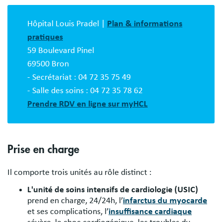
Bloc
description
Hôpital Louis Pradel |
Plan & informations
pratiques
59 Boulevard Pinel
69500 Bron
- Secrétariat : 04 72 35 75 49
- Salle des soins : 04 72 35 78 62
Prendre RDV en ligne sur myHCL
Prise en charge
Il comporte trois unités au rôle distinct :
L'unité de soins intensifs de cardiologie (USIC)
prend en charge, 24/24h, l’
infarctus du myocarde
et ses complications, l’
insuffisance cardiaque