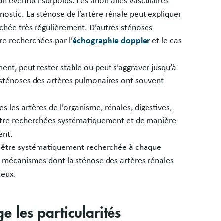
’un éventuel surpoids. Les anomalies vasculaires
onostic. La sténose de l’artère rénale peut expliquer
rchée très régulièrement. D’autres sténoses
re recherchées par l’
échographie doppler
et le cas
nt, peut rester stable ou peut s’aggraver jusqu’à
s sténoses des artères pulmonaires ont souvent
s les artères de l’organisme, rénales, digestives,
 être recherchées systématiquement et de manière
ent.
oit être systématiquement recherchée à chaque
ts mécanismes dont la sténose des artères rénales
teux.
 les particularités