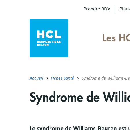
Aller
Prendre RDV
Plans
au
contenu
principal
Our
Les H
sites
Main
menu
Accueil
Fiches Santé
Syndrome de Williams-Be
Syndrome de Will
Résumé
Le syndrome de Williams-Beuren est u