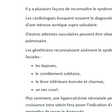
Il y a plusieurs façons de reconnaître le syndro
Les cardiologues évoquent souvent le diagnost
d’une sténose aortique supra valvulaire.
D’autres atteintes vasculaires peuvent être obse
pulmonaire.
Les généticiens reconnaissent aisément le synd
faciales :
les bajoues,
le comblement orbitaire,
la lèvre inférieure éversée et charnue,
un nez court.
Plus rarement, une hypercalcémie néonatale peu
croissance intra utérin fera poser l’indication 
permettra de poser le diagnostic.