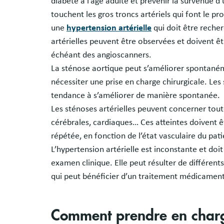
diabète à l’âge adulte et prévenir la survenue d
touchent les gros troncs artériels qui font le pr
une
hypertension artérielle
qui doit être reche
artérielles peuvent être observées et doivent êt
échéant des angioscanners.
La sténose aortique peut s’améliorer spontanéme
nécessiter une prise en charge chirurgicale. Le
tendance à s’améliorer de manière spontanée.
Les sténoses artérielles peuvent concerner toute
cérébrales, cardiaques… Ces atteintes doivent
répétée, en fonction de l’état vasculaire du pati
L’hypertension artérielle est inconstante et d
examen clinique. Elle peut résulter de différen
qui peut bénéficier d’un traitement médicamen
Comment prendre en charge