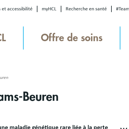
 et accessibilité
myHCL
Recherche en santé
#Tea
CL
Offre de soins
uren
iams-Beuren
ne maladie génétique rare liée à la perte