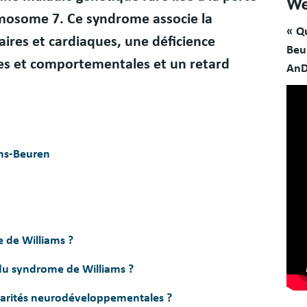
We
omosome 7. Ce syndrome associe la
« Q
aires et cardiaques, une déficience
Beur
iales et comportementales et un retard
AnD
ams-Beuren
e de Williams ?
 du syndrome de Williams ?
larités neurodéveloppementales ?