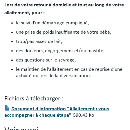
Lors de votre retour à domicile et tout au long de votre
allaitement, pour :
le suivi d’un démarrage compliqué,
une prise de poids insuffisante de votre bébé,
trop/pas assez de lait,
des douleurs, engorgement et/ou mastite,
des questions sur le sevrage,
le maintien de l’allaitement en cas de reprise d’une
activité ou lors de la diversification.
Fichiers à télécharger :
Fichier(s)
Document
Document d'information "Allaitement : vous
à
accompagner à chaque étape"
590.43 Ko
télécharger
: