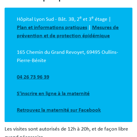
Bloc
description
e
e
Hôpital Lyon Sud - Bât. 3B, 2
et 3
étage |
Plan et informations pratiques
|
Mesures de
prévention et de protection épidémique
165 Chemin du Grand Revoyet, 69495 Oullins-
Pierre-Bénite
04 26 73 96 39
S'inscrire en ligne à la maternité
Retrouvez la maternité sur Facebook
Les visites sont autorisés de 12h à 20h, et de façon libre