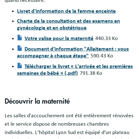
quand nécessaire.
Livret d'information de la femme enceinte
Charte de la consultation et des examens en
gynécologie et en obstétrique
Votre valise pour la maternité
440.33 Ko
Document
Document d'information "Allaitement : vous
accompagner à chaque étape"
590.43 Ko
Document
Télécharger le livret « L'arrivée et les premières
semaines de bébé » (.pdf)
791.38 Ko
Document
Découvrir la maternité
Les salles d'accouchement ont été entièrement rénovées
et le service dispose de nombreuses chambres
individuelles. L'hôpital Lyon Sud est équipé d'un plateau