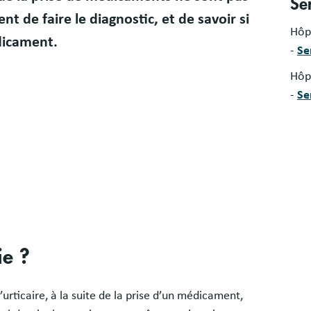
Se
nt de faire le diagnostic, et de savoir si
Hôp
dicament.
-
Se
Hôpi
-
Se
ie ?
urticaire, à la suite de la prise d’un médicament,