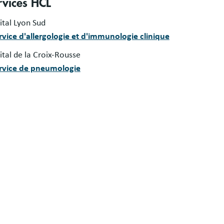
rvices HCL
ital Lyon Sud
rvice d'allergologie et d'immunologie clinique
tal de la Croix-Rousse
rvice de pneumologie