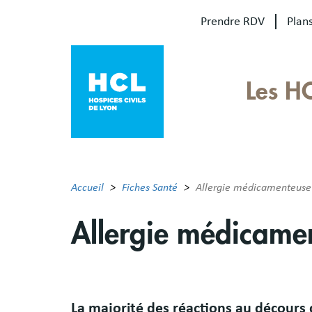
Aller
Prendre RDV
Plans
au
contenu
principal
Our
Les H
sites
Main
menu
Accueil
Fiches Santé
Allergie médicamenteuse
Allergie médicame
Résumé
La majorité des réactions au décours