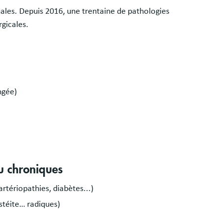
nales. Depuis 2016, une trentaine de pathologies
rgicales.
ngée)
ou chroniques
artériopathies, diabètes...)
ostéite… radiques)