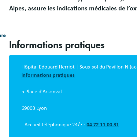
Présentation
Alpes, assure les indications médicales de l’
are
Informations pratiques
Bloc
description
Hôpital Edouard Herriot | Sous-sol du Pavillon N (ac
informations pratiques
5 Place d'Arsonval
69003 Lyon
- Accueil téléphonique 24/7 :
04 72 11 00 31