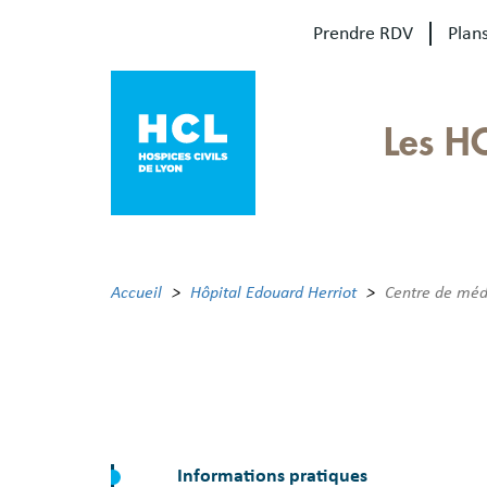
Aller
Prendre RDV
Plans
au
contenu
principal
Our
Les H
sites
Main
menu
Accueil
Hôpital Edouard Herriot
Centre de méd
Informations pratiques