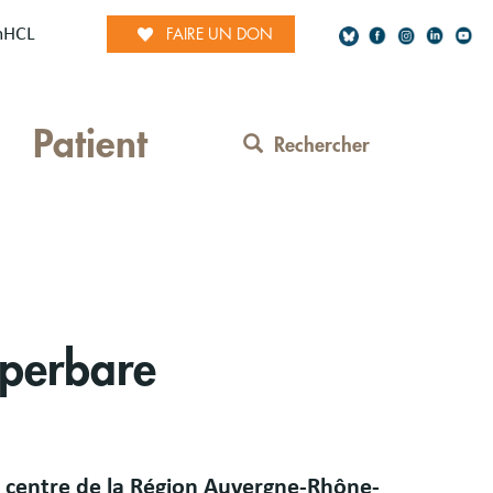
mHCL
FAIRE UN DON
Social
Patient
Network
Rechercher
Contact
Menu
yperbare
 centre de la Région Auvergne-Rhône-