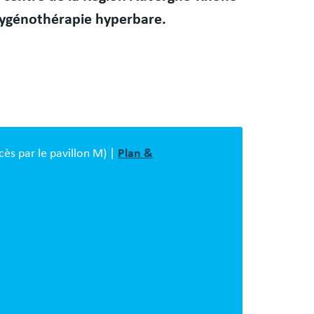
oxygénothérapie hyperbare.
cès par le pavillon M) |
Plan &