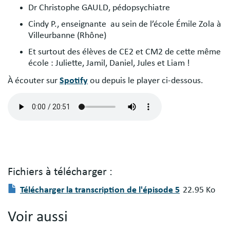
Dr Christophe GAULD, pédopsychiatre
Cindy P., enseignante au sein de l’école Émile Zola à
Villeurbanne (Rhône)
Et surtout des élèves de CE2 et CM2 de cette même
école : Juliette, Jamil, Daniel, Jules et Liam !
À écouter sur
Spotify
ou depuis le player ci-dessous.
Fichier
audio
Fichiers à télécharger :
Fichier(s)
Document
Télécharger la transcription de l'épisode 5
22.95 Ko
à
télécharger
Voir aussi
: