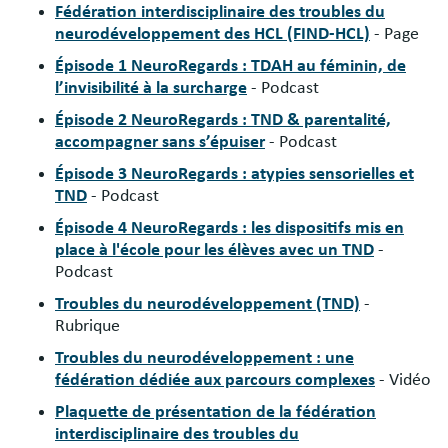
Fédération interdisciplinaire des troubles du
neurodéveloppement des HCL (FIND-HCL)
- Page
Épisode 1 NeuroRegards : TDAH au féminin, de
l’invisibilité à la surcharge
- Podcast
Épisode 2 NeuroRegards : TND & parentalité,
accompagner sans s’épuiser
- Podcast
Épisode 3 NeuroRegards : atypies sensorielles et
TND
- Podcast
Épisode 4 NeuroRegards : les dispositifs mis en
place à l'école pour les élèves avec un TND
-
Podcast
Troubles du neurodéveloppement (TND)
-
Rubrique
Troubles du neurodéveloppement : une
fédération dédiée aux parcours complexes
- Vidéo
Plaquette de présentation de la fédération
interdisciplinaire des troubles du