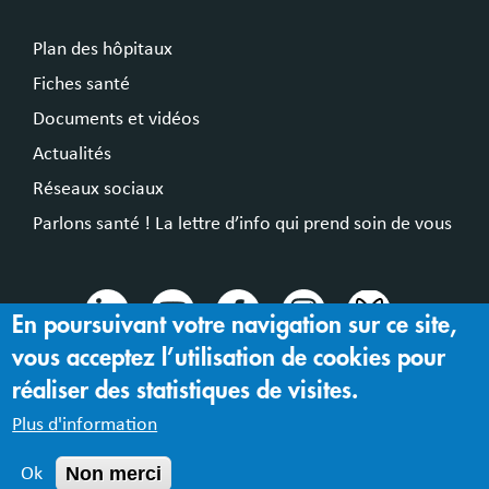
Plan des hôpitaux
Fiches santé
Documents et vidéos
Actualités
Réseaux sociaux
Parlons santé ! La lettre d’info qui prend soin de vous
En poursuivant votre navigation sur ce site,
vous acceptez l’utilisation de cookies pour
© 2024 Hospices Civils de Lyon
réaliser des statistiques de visites.
Mentions légales |
Accessibilité : partiellement conforme
Plus d'information
Non merci
Ok