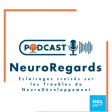
Blocs
Image
libres