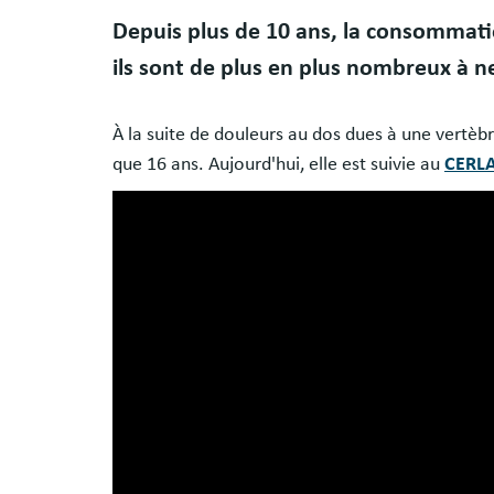
Body
Depuis plus de 10 ans, la consommatio
ils sont de plus en plus nombreux à ne
À la suite de douleurs au dos dues à une vertèbr
que 16 ans. Aujourd'hui, elle est suivie au
CERLA