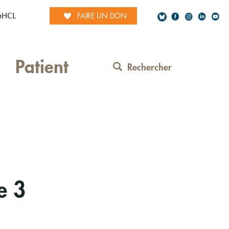
mHCL
FAIRE UN DON
Social
Patient
Network
Rechercher
Contact
Menu
e 3