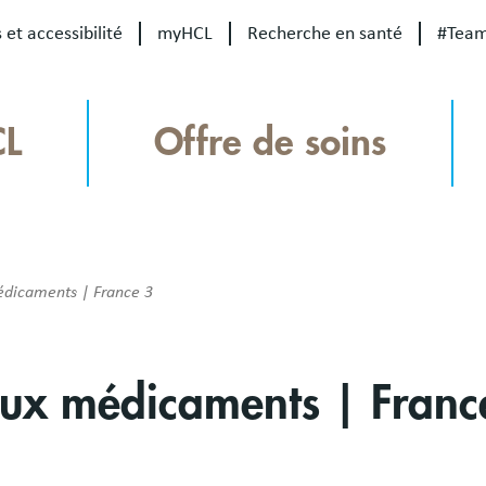
 et accessibilité
myHCL
Recherche en santé
#Tea
CL
Offre de soins
édicaments | France 3
aux médicaments | Franc