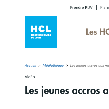
Aller
Prendre RDV
Plans
au
contenu
principal
Our
Les H
sites
Main
menu
Accueil
Médiathèque
Les jeunes accros aux m
Vidéo
Les jeunes accros 