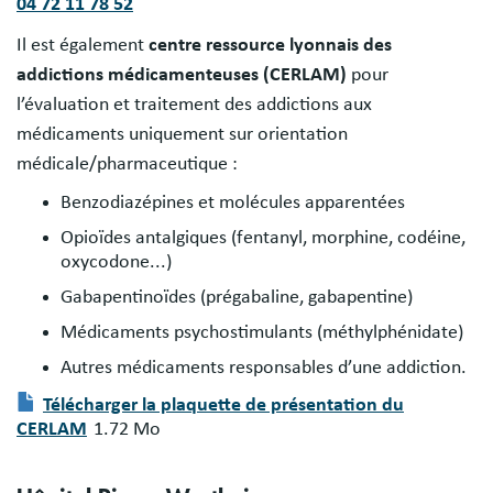
04 72 11 78 52
Il est également
centre ressource lyonnais des
addictions médicamenteuses (CERLAM)
pour
l’évaluation et traitement des addictions aux
médicaments uniquement sur orientation
médicale/pharmaceutique :
Benzodiazépines et molécules apparentées
Opioïdes antalgiques (fentanyl, morphine, codéine,
oxycodone...)
Gabapentinoïdes (prégabaline, gabapentine)
Médicaments psychostimulants (méthylphénidate)
Autres médicaments responsables d’une addiction.
Télécharger la plaquette de présentation du
CERLAM
1.72 Mo
Document