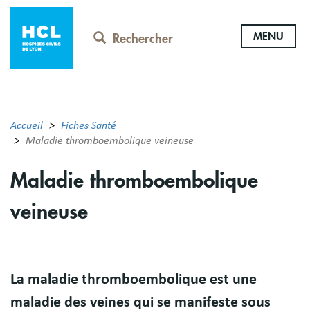
Aller
au
MENU
contenu
Rechercher
principal
Accueil
Fiches Santé
Maladie thromboembolique veineuse
Maladie thromboembolique
veineuse
Résumé
La maladie thromboembolique est une
maladie des veines qui se manifeste sous