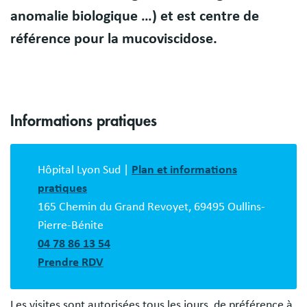
anomalie biologique …) et est centre de
référence pour la mucoviscidose.
Informations pratiques
Bloc
description
Hôpital Lyon Sud |
Plan et informations
pratiques
165 Chemin du Grand Revoyet, 69495 Oullins-
Pierre-Bénite
04 78 86 13 54
Prendre RDV
Les visites sont autorisées tous les jours, de préférence à