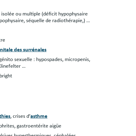
isolée ou multiple (déficit hypophysaire
ophysaire, séquelle de radiothérapie,) …
tre
nitale des surrénales
génito sexuelle : hypospades, micropenis,
linefelter …
bright
hies
, crises d’
asthme
phrites, gastroentérite aigüe
ulsives hyperthermiques, céphalées