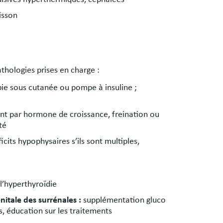
isson
athologies prises en charge :
pie sous cutanée ou pompe à insuline ;
nt par hormone de croissance, freination ou
té
its hypophysaires s’ils sont multiples,
l’hyperthyroïdie
itale des surrénales :
supplémentation gluco
s, éducation sur les traitements