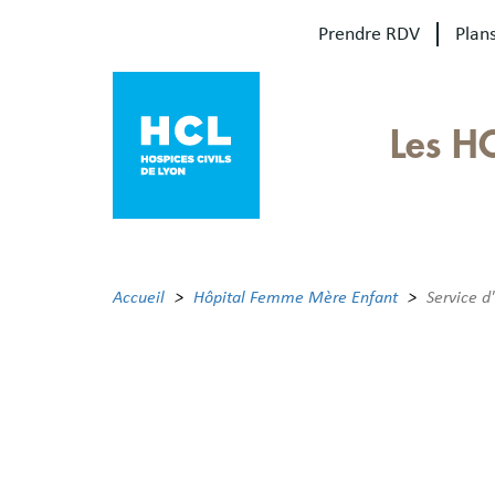
Aller
Prendre RDV
Plans
au
contenu
principal
Our
Les H
sites
Main
menu
Accueil
Hôpital Femme Mère Enfant
Service d