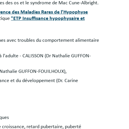
uses des os et le syndrome de Mac Cune-Albright.
rence des Maladies Rares de l’Hypophyse
tique
"ETP Insuffisance hypophysaire et
mes avec troubles du comportement alimentaire
 à l'adulte - CALISSON (Dr Nathalie GUFFON-
Dr Nathalie GUFFON-FOUILHOUX),
sance et du développement (Dr. Carine
iques
e croissance, retard pubertaire, puberté