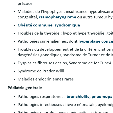
précoce…
Maladies de l’hypophyse : insuffisance hypophysaire 
congénital,
craniopharyngiome
ou autre tumeur hyp
Obésité commune, syndromique
Troubles de la thyroïde : hypo et hyperthyroïdie, goi
Pathologies surrénaliennes, dont
hyperplasie congé
Troubles du développement et de la différenciation 
dysgénésies gonadiques, syndrome de Turner et de K
Dysplasies fibreuses des os, Syndrome de McCuneAl
Syndrome de Prader Willi
Maladies endocriniennes rares
Pédiatrie générale
Pathologies respiratoires :
bronchiolite
,
pneumopat
Pathologies infectieuses : fièvre néonatale, pyéloné
Pathologies neurologiques : méningites, crises conv