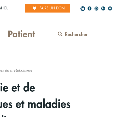
mHCL
FAIRE UN DON
Social
Patient
Network
Rechercher
Contact
Menu
ires du métabolisme
ie et de
ues et maladies